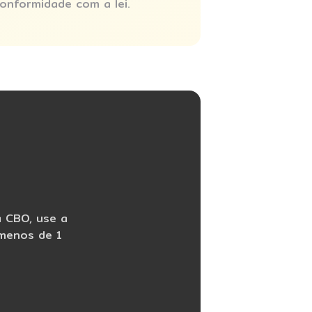
onformidade com a lei.
a CBO, use a
 menos de 1