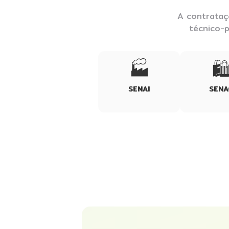
A contrataç
técnico-p
🏭
🛍
SENAI
SENA