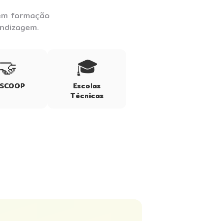
 em formação
endizagem.
🤝
🎓
ESCOOP
Escolas
Técnicas