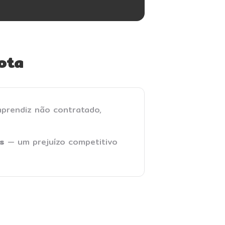
ota
prendiz não contratado,
as
— um prejuízo competitivo