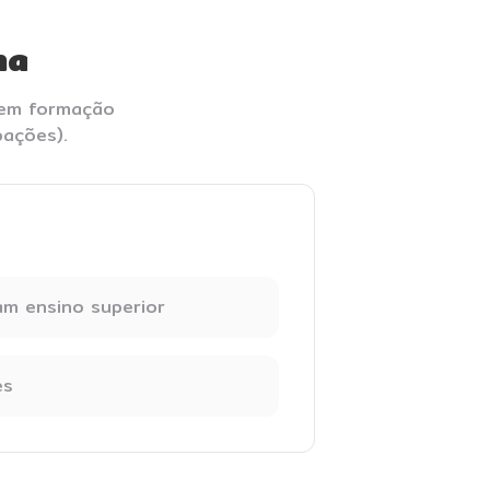
na
gem formação
pações).
m ensino superior
es