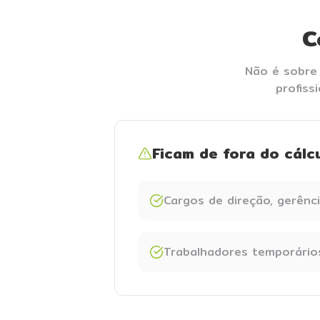
C
Não é sobre
profiss
Ficam de fora do cálcu
Cargos de direção, gerênc
Trabalhadores temporários