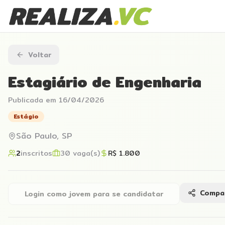
Voltar
Estagiário de Engenharia
Publicada em
16/04/2026
Estágio
São Paulo, SP
2
inscritos
30
vaga(s)
R$ 1.800
Compar
Login como jovem para se candidatar