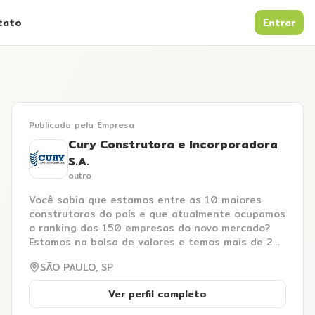
tato
Entrar
Publicada pela
Empresa
Cury Construtora e Incorporadora
S.A.
outro
Você sabia que estamos entre as 10 maiores
construtoras do país e que atualmente ocupamos
o ranking das 150 empresas do novo mercado?
Estamos na bolsa de valores e temos mais de 2
mil Profissionais Cury que diariamente são
SÃO PAULO, SP
movidos pelo desafio de realizar o sonho de
milhões de brasileiros: a aquisição da casa
Ver perfil completo
própria. Somos apaixonados pelo que fazemos,
seja na cadeia produtiva ou na comercialização